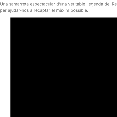
Una samarreta espectacular d’una veritable llegenda del Re
per ajudar-nos a recaptar el màxim possible.